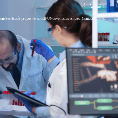
FR
ions
Services
À propos de nous
IFU
Nouvelles
Investisseur
Contactez-nous