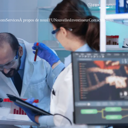
FR
ions
Services
À propos de nous
IFU
Nouvelles
Investisseur
Contactez-nous