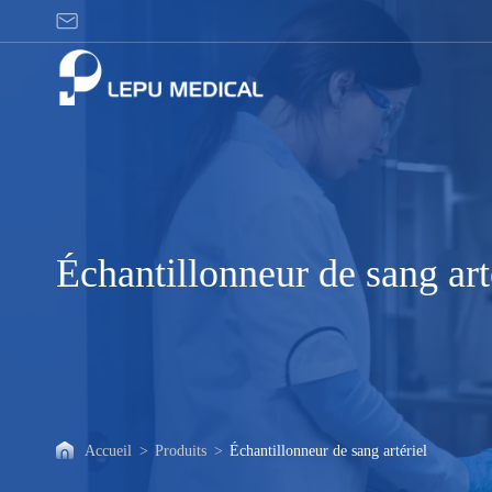
Échantillonneur
de
sang
artériel
Échantillonneur de sang art
Accueil
>
Produits
>
Échantillonneur de sang artériel