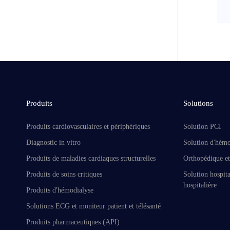
Produits
Solutions
Produits cardiovasculaires et périphériques
Solution PCI
Diagnostic in vitro
Solution d'hémo
Produits de maladies cardiaques structurelles
Orthopédique et
Produits de soins critiques
Solution hospita
hospitalière
Produits d'hémodialyse
Solutions ECG et moniteur patient et télésanté
Produits pharmaceutiques (API)