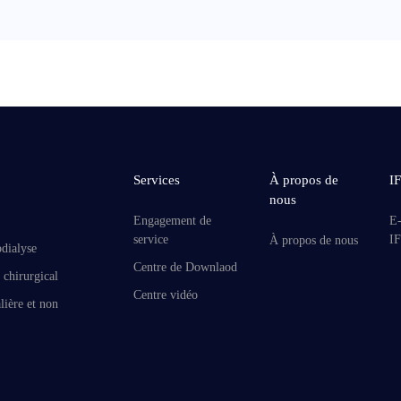
Services
À propos de
I
nous
Engagement de
E
service
I
À propos de nous
dialyse
Centre de Downlaod
 chirurgical
Centre vidéo
lière et non