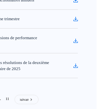
actionnaires annuels
e trimestre
isions de performance
 résolutions de la deuxième
aire de 2025
11
…
Suivant