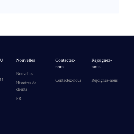
FU
Nouvelles
Contactez-
Rejoignez-
nous
nous
-
Nouvelles
FU
Contactez-nous
Rejoignez-nous
Histoires de
clients
PR