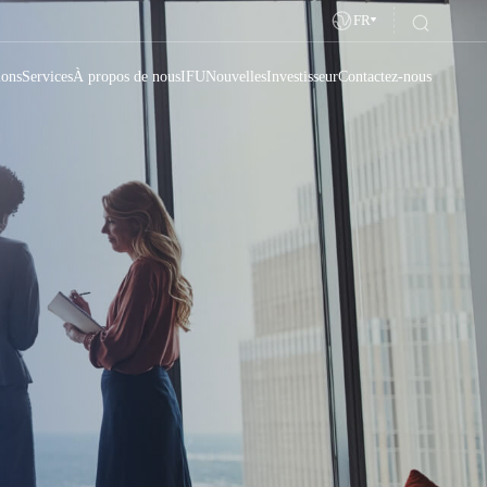
FR
ions
Services
À propos de nous
IFU
Nouvelles
Investisseur
Contactez-nous