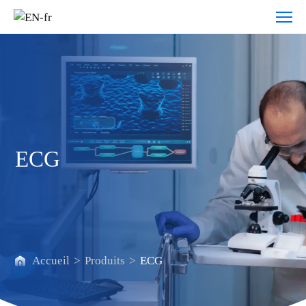
ECG
ECG
Accueil
>
Produits
>
ECG